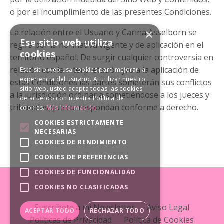
o por el incumplimiento de las presentes Condiciones.
×
La relación entre el Usuario y Carina Asselborn se
Ese sitio web utiliza
regirá por la normativa vigente y de aplicación en el
cookies
territorio español. De surgir cualquier controversia en
relación con la interpretación y/o a la aplicación de
Este sitio web usa cookies para mejorar la
experiencia del usuario. Al utilizar nuestro
estas Condiciones las partes someterán sus conflictos
sitio web, usted acepta todas las cookies
a la jurisdicción ordinaria sometiéndose a los jueces y
de acuerdo con nuestra Política de
tribunales que correspondan conforme a derecho.
cookies.
Más información
COOKIES ESTRICTAMENTE
NECESARIAS
COOKIES DE RENDIMIENTO
COOKIES DE PREFERENCIAS
COOKIES DE FUNCIONALIDAD
COOKIES NO CLASIFICADAS
Suscríbete a mi Newsletter
Aviso Legal
ACEPTAR TODO
RECHAZAR TODO
Políticas de Privacidad
Política de Cookies